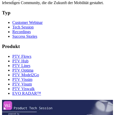
lebendigen Community, die die Zukunft der Mobilität gestaltet.
Typ
Customer Webinar
Tech Session
Recordings
Success Stories
Produkt
PTV Flows
PTV Hub
PTV Lines
PTV Optima
PTV Model2Go
PTV Vissim
PTV Visum
PTV Viswalk
EVO RADAR™